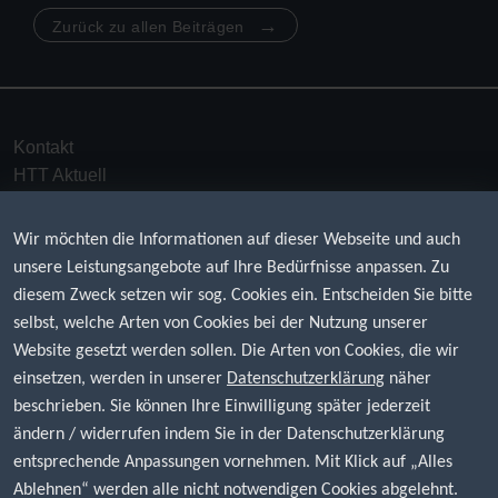
→
Zurück zu allen Beiträgen
Kontakt
HTT Aktuell
Downloads
Impressum
Wir möchten die Informationen auf dieser Webseite und auch
Datenschutz
unsere Leistungsangebote auf Ihre Bedürfnisse anpassen. Zu
AGB
diesem Zweck setzen wir sog. Cookies ein. Entscheiden Sie bitte
selbst, welche Arten von Cookies bei der Nutzung unserer
Die beste Erfahrung rund um Transformatoren –
Website gesetzt werden sollen. Die Arten von Cookies, die wir
ob
Regeltransformatoren
,
einsetzen, werden in unserer
Datenschutzerklärung
näher
Stromrichtertransformatoren
beschrieben. Sie können Ihre Einwilligung später jederzeit
oder
Gießharztransformatoren
ändern / widerrufen indem Sie in der Datenschutzerklärung
Die HTT Hochspannungstechnik und Transformatorbau GmbH ist seit 1985
entsprechende Anpassungen vornehmen. Mit Klick auf „Alles
als Anbieter von Regeltransformatoren, Stromrichtertransformatoren,
Ablehnen“ werden alle nicht notwendigen Cookies abgelehnt.
Gießharztransformatoren und Öltransformatoren national und